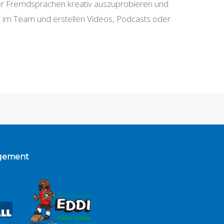
rerer Fremdsprachen kreativ auszuprobieren und
im Team und erstellen Videos, Podcasts oder
gement