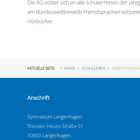
Die AG richtet sich an alle Schüler*innen der Ja
am Bundeswettbewerb Fremdsprachen teilzunehme
Hörbücher.
AKTUELLE SEITE:
HOME
SCHULLEBEN
ARBEITSGEMEI
Anschrift
Gymnasium Langenhagen
Theodor-Heuss-Straße 51
30853 Langenhagen