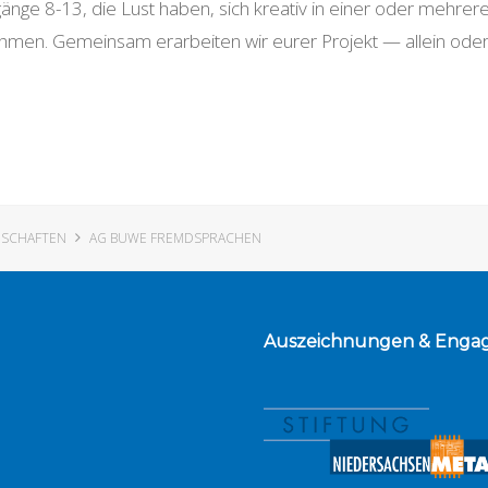
hrgänge 8-13, die Lust haben, sich kreativ in einer oder meh
n. Gemeinsam erarbeiten wir eurer Projekt — allein oder 
NSCHAFTEN
AG BUWE FREMDSPRACHEN
Auszeichnungen
& Enga